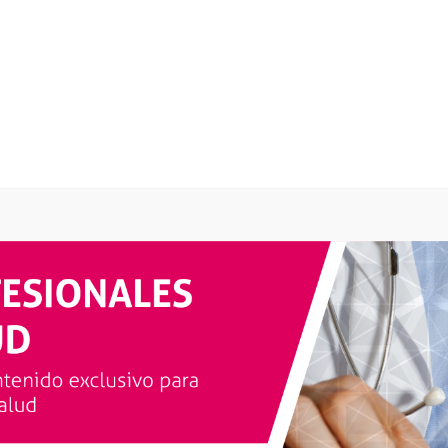
Promover la realizació
actividad física y hábi
alimentarios saludable
responsabilidad de todo
profesionales de la sa