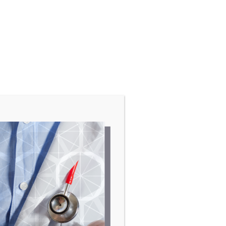
n de
tos
s es
s los
lud.