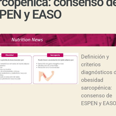
rcopénica: consenso d
PEN y EASO
Deﬁnición y
criterios
diagnósticos 
obesidad
sarcopénica:
consenso de
ESPEN y EAS