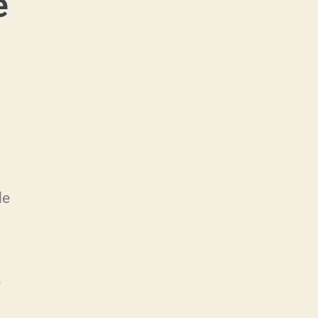
e
de
O