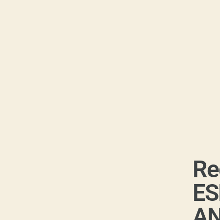
Re
ES
AN