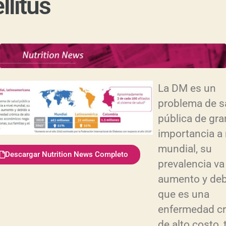
llitus
La DM es un
problema de s
pública de gra
importancia a 
mundial, su
Descargar Nutrition News Completo
prevalencia va
aumento y deb
que es una
enfermedad cr
de alto costo, 