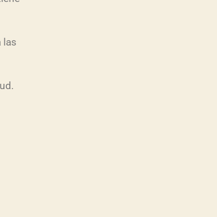
 las
lud.