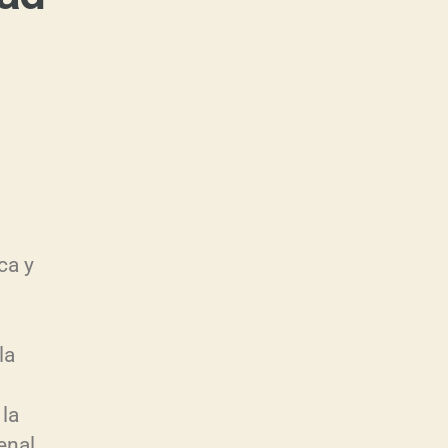
ca y
la
la
enal