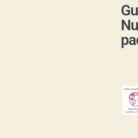
Gu
Nu
pa