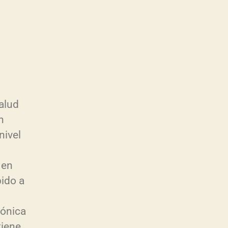
alud
n
nivel
 en
ido a
ónica
tiene